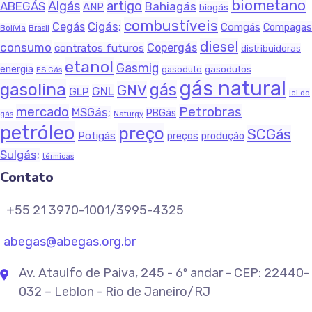
biometano
Algás
artigo
ABEGÁS
Bahiagás
ANP
biogás
combustíveis
Cigás;
Cegás
Comgás
Compagas
Bolívia
Brasil
diesel
consumo
Copergás
contratos futuros
distribuidoras
etanol
Gasmig
energia
gasodutos
gasoduto
ES Gás
gás natural
gasolina
gás
GNV
GNL
GLP
lei do
Petrobras
mercado
MSGás;
PBGás
gás
Naturgy
petróleo
preço
SCGás
Potigás
produção
preços
Sulgás;
térmicas
Contato
+55 21 3970-1001/3995-4325
abegas@abegas.org.br
Av. Ataulfo de Paiva, 245 - 6º andar - CEP: 22440-
032 – Leblon - Rio de Janeiro/RJ