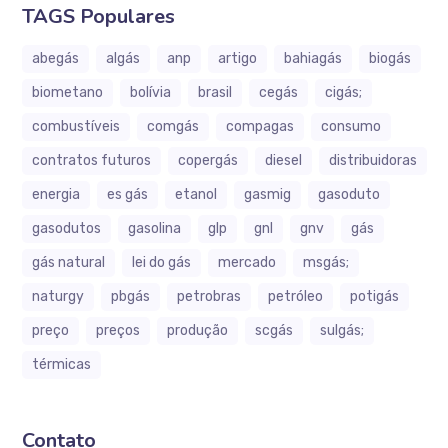
TAGS Populares
abegás
algás
anp
artigo
bahiagás
biogás
biometano
bolívia
brasil
cegás
cigás;
combustíveis
comgás
compagas
consumo
contratos futuros
copergás
diesel
distribuidoras
energia
es gás
etanol
gasmig
gasoduto
gasodutos
gasolina
glp
gnl
gnv
gás
gás natural
lei do gás
mercado
msgás;
naturgy
pbgás
petrobras
petróleo
potigás
preço
preços
produção
scgás
sulgás;
térmicas
Contato