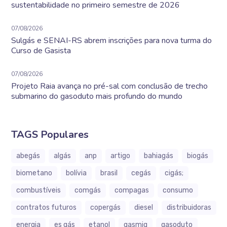
sustentabilidade no primeiro semestre de 2026
07/08/2026
Sulgás e SENAI-RS abrem inscrições para nova turma do
Curso de Gasista
07/08/2026
Projeto Raia avança no pré-sal com conclusão de trecho
submarino do gasoduto mais profundo do mundo
TAGS Populares
abegás
algás
anp
artigo
bahiagás
biogás
biometano
bolívia
brasil
cegás
cigás;
combustíveis
comgás
compagas
consumo
contratos futuros
copergás
diesel
distribuidoras
energia
es gás
etanol
gasmig
gasoduto