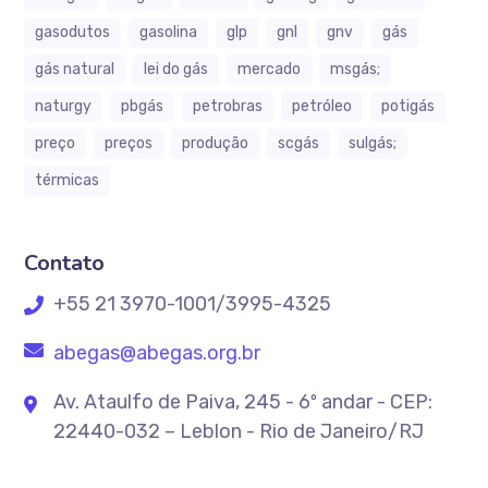
gasodutos
gasolina
glp
gnl
gnv
gás
gás natural
lei do gás
mercado
msgás;
naturgy
pbgás
petrobras
petróleo
potigás
preço
preços
produção
scgás
sulgás;
térmicas
Contato
+55 21 3970-1001/3995-4325
abegas@abegas.org.br
Av. Ataulfo de Paiva, 245 - 6º andar - CEP:
22440-032 – Leblon - Rio de Janeiro/RJ