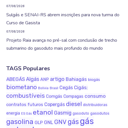
07/08/2026
Sulgás e SENAI-RS abrem inscrições para nova turma do
Curso de Gasista
07/08/2026
Projeto Raia avança no pré-sal com conclusão de trecho
submarino do gasoduto mais profundo do mundo
TAGS Populares
Algás
artigo
ABEGÁS
Bahiagás
ANP
biogás
biometano
Cigás;
Cegás
Bolívia
Brasil
combustíveis
consumo
Comgás
Compagas
diesel
Copergás
contratos futuros
distribuidoras
etanol
Gasmig
energia
gasodutos
gasoduto
ES Gás
gás
gasolina
gás
GNV
GNL
GLP