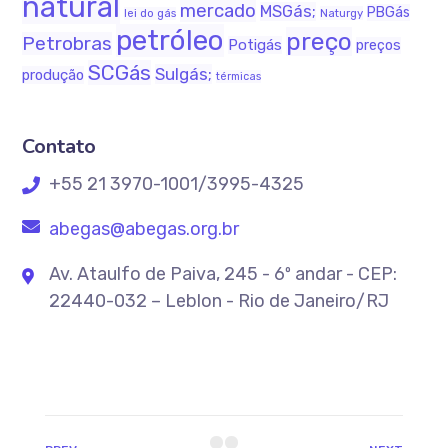
natural
mercado
MSGás;
PBGás
Naturgy
lei do gás
petróleo
preço
Petrobras
Potigás
preços
SCGás
Sulgás;
produção
térmicas
Contato
+55 21 3970-1001/3995-4325
abegas@abegas.org.br
Av. Ataulfo de Paiva, 245 - 6º andar - CEP:
22440-032 – Leblon - Rio de Janeiro/RJ