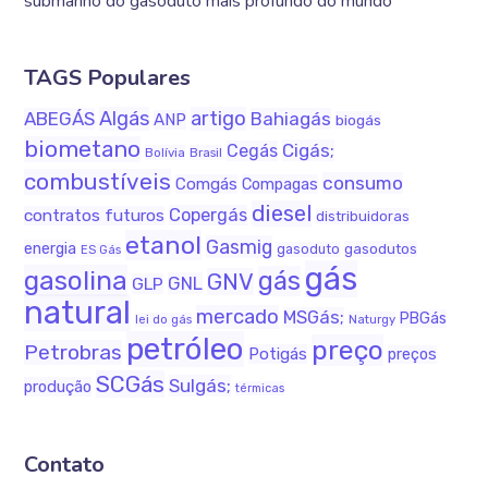
submarino do gasoduto mais profundo do mundo
TAGS Populares
Algás
artigo
ABEGÁS
Bahiagás
ANP
biogás
biometano
Cigás;
Cegás
Bolívia
Brasil
combustíveis
consumo
Comgás
Compagas
diesel
Copergás
contratos futuros
distribuidoras
etanol
Gasmig
energia
gasodutos
gasoduto
ES Gás
gás
gasolina
gás
GNV
GNL
GLP
natural
mercado
MSGás;
PBGás
Naturgy
lei do gás
petróleo
preço
Petrobras
Potigás
preços
SCGás
Sulgás;
produção
térmicas
Contato