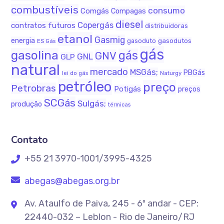
combustíveis
consumo
Comgás
Compagas
diesel
Copergás
contratos futuros
distribuidoras
etanol
Gasmig
energia
gasodutos
gasoduto
ES Gás
gás
gasolina
gás
GNV
GNL
GLP
natural
mercado
MSGás;
PBGás
Naturgy
lei do gás
petróleo
preço
Petrobras
Potigás
preços
SCGás
Sulgás;
produção
térmicas
Contato
+55 21 3970-1001/3995-4325
abegas@abegas.org.br
Av. Ataulfo de Paiva, 245 - 6º andar - CEP:
22440-032 – Leblon - Rio de Janeiro/RJ