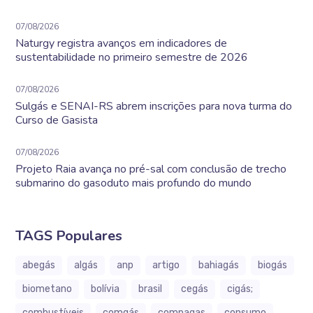
07/08/2026
Naturgy registra avanços em indicadores de
sustentabilidade no primeiro semestre de 2026
07/08/2026
Sulgás e SENAI-RS abrem inscrições para nova turma do
Curso de Gasista
07/08/2026
Projeto Raia avança no pré-sal com conclusão de trecho
submarino do gasoduto mais profundo do mundo
TAGS Populares
abegás
algás
anp
artigo
bahiagás
biogás
biometano
bolívia
brasil
cegás
cigás;
combustíveis
comgás
compagas
consumo