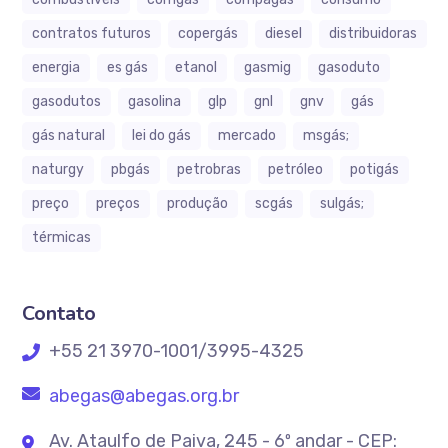
contratos futuros
copergás
diesel
distribuidoras
energia
es gás
etanol
gasmig
gasoduto
gasodutos
gasolina
glp
gnl
gnv
gás
gás natural
lei do gás
mercado
msgás;
naturgy
pbgás
petrobras
petróleo
potigás
preço
preços
produção
scgás
sulgás;
térmicas
Contato
+55 21 3970-1001/3995-4325
abegas@abegas.org.br
Av. Ataulfo de Paiva, 245 - 6º andar - CEP: