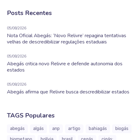
Posts Recentes
05/08/2026
Nota Oficial Abegás: ‘Novo Relivre’ repagina tentativas
velhas de descredibilizar regulações estaduais
05/08/2026
Abegás critica novo Relivre e defende autonomia dos
estados
05/08/2026
Abegás afirma que Relivre busca descredibilizar estados
TAGS Populares
abegás
algás
anp
artigo
bahiagás
biogás
biometano
bolívia
brasil
cegás
cigás;