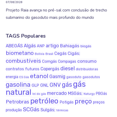
07/08/2026
Projeto Raia avança no pré-sal com conclusão de trecho
submarino do gasoduto mais profundo do mundo
TAGS Populares
Algás
artigo
ABEGÁS
Bahiagás
ANP
biogás
biometano
Cigás;
Cegás
Bolívia
Brasil
combustíveis
consumo
Comgás
Compagas
diesel
Copergás
contratos futuros
distribuidoras
etanol
Gasmig
energia
gasodutos
gasoduto
ES Gás
gás
gasolina
gás
GNV
GNL
GLP
natural
mercado
MSGás;
PBGás
Naturgy
lei do gás
petróleo
preço
Petrobras
Potigás
preços
SCGás
Sulgás;
produção
térmicas