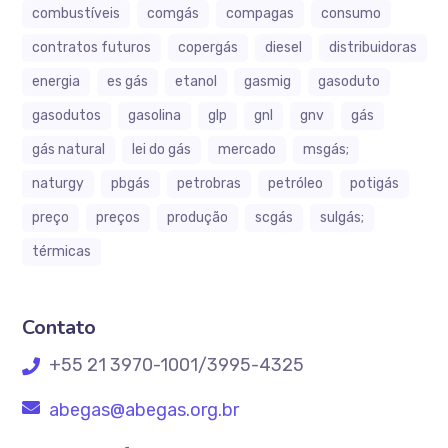
combustíveis
comgás
compagas
consumo
contratos futuros
copergás
diesel
distribuidoras
energia
es gás
etanol
gasmig
gasoduto
gasodutos
gasolina
glp
gnl
gnv
gás
gás natural
lei do gás
mercado
msgás;
naturgy
pbgás
petrobras
petróleo
potigás
preço
preços
produção
scgás
sulgás;
térmicas
Contato
+55 21 3970-1001/3995-4325
abegas@abegas.org.br