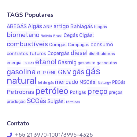
TAGS Populares
Algás
artigo
ABEGÁS
Bahiagás
ANP
biogás
biometano
Cigás;
Cegás
Bolívia
Brasil
combustíveis
consumo
Comgás
Compagas
diesel
Copergás
contratos futuros
distribuidoras
etanol
Gasmig
energia
gasodutos
gasoduto
ES Gás
gás
gasolina
gás
GNV
GNL
GLP
natural
mercado
MSGás;
PBGás
lei do gás
Naturgy
petróleo
preço
Petrobras
Potigás
preços
SCGás
Sulgás;
produção
térmicas
Contato
+55 21 3970-1001/3995-4325