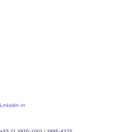
abegas@abegas.org.br
Av. Ataulfo de Paiva, 245 - 6º andar - CEP:
22440-032 – Leblon - Rio de Janeiro/RJ
PREV
NEXT
Linkedin-in
+55 21 3970-1001 / 3995-4325