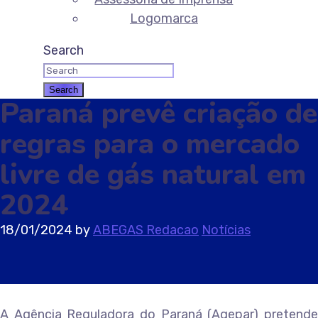
Logomarca
Search
Paraná prevê criação de
regras para o mercado
livre de gás natural em
2024
18/01/2024
by
ABEGAS Redacao
Notícias
A Agência Reguladora do Paraná (Agepar) pretende