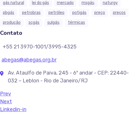
gás natural
lei do gás
mercado
msgás;
naturgy
pbgás
petrobras
petróleo
potigás
preço
preços
produção
scgás
sulgás;
térmicas
Contato
+55 21 3970-1001/3995-4325
abegas@abegas.org.br
Av. Ataulfo de Paiva, 245 - 6º andar - CEP: 22440-
032 – Leblon - Rio de Janeiro/RJ
Prev
Next
Linkedin-in