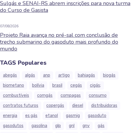
Sulgás e SENAI-RS abrem inscrições para nova turma
do Curso de Gasista
07/08/2026
Projeto Raia avança no pré-sal com conclusão de
trecho submarino do gasoduto mais profundo do
mundo
TAGS Populares
abegás
algás
anp
artigo
bahiagás
biogás
biometano
bolívia
brasil
cegás
cigás;
combustíveis
comgás
compagas
consumo
contratos futuros
copergás
diesel
distribuidoras
energia
es gás
etanol
gasmig
gasoduto
gasodutos
gasolina
glp
gnl
gnv
gás