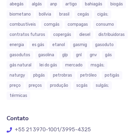
abegás
algás
anp
artigo
bahiagás
biogás
biometano
bolívia
brasil
cegás
cigás;
combustíveis
comgás
compagas
consumo
contratos futuros
copergás
diesel
distribuidoras
energia
es gás
etanol
gasmig
gasoduto
gasodutos
gasolina
glp
gnl
gnv
gás
gás natural
lei do gás
mercado
msgás;
naturgy
pbgás
petrobras
petróleo
potigás
preço
preços
produção
scgás
sulgás;
térmicas
Contato
+55 21 3970-1001/3995-4325