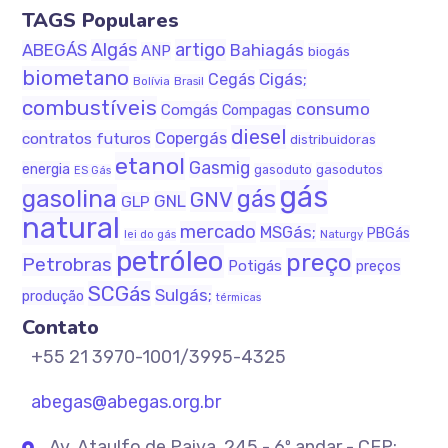
TAGS Populares
Algás
artigo
ABEGÁS
Bahiagás
ANP
biogás
biometano
Cigás;
Cegás
Bolívia
Brasil
combustíveis
consumo
Comgás
Compagas
diesel
Copergás
contratos futuros
distribuidoras
etanol
Gasmig
energia
gasodutos
gasoduto
ES Gás
gás
gasolina
gás
GNV
GNL
GLP
natural
mercado
MSGás;
PBGás
Naturgy
lei do gás
petróleo
preço
Petrobras
Potigás
preços
SCGás
Sulgás;
produção
térmicas
Contato
+55 21 3970-1001/3995-4325
abegas@abegas.org.br
Av. Ataulfo de Paiva, 245 - 6º andar - CEP: