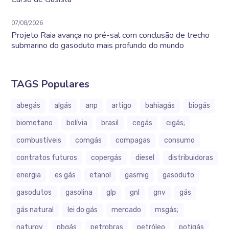
07/08/2026
Projeto Raia avança no pré-sal com conclusão de trecho
submarino do gasoduto mais profundo do mundo
TAGS Populares
abegás
algás
anp
artigo
bahiagás
biogás
biometano
bolívia
brasil
cegás
cigás;
combustíveis
comgás
compagas
consumo
contratos futuros
copergás
diesel
distribuidoras
energia
es gás
etanol
gasmig
gasoduto
gasodutos
gasolina
glp
gnl
gnv
gás
gás natural
lei do gás
mercado
msgás;
naturgy
pbgás
petrobras
petróleo
potigás