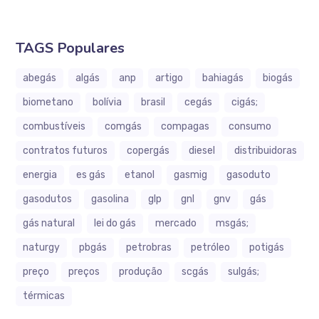
TAGS Populares
abegás
algás
anp
artigo
bahiagás
biogás
biometano
bolívia
brasil
cegás
cigás;
combustíveis
comgás
compagas
consumo
contratos futuros
copergás
diesel
distribuidoras
energia
es gás
etanol
gasmig
gasoduto
gasodutos
gasolina
glp
gnl
gnv
gás
gás natural
lei do gás
mercado
msgás;
naturgy
pbgás
petrobras
petróleo
potigás
preço
preços
produção
scgás
sulgás;
térmicas