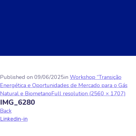
Published on
09/06/2025
in
Workshop “Transição
Energética e Oportunidades de Mercado para o Gás
Natural e Biometano
Full resolution (2560 × 1707)
IMG_6280
Back
Linkedin-in