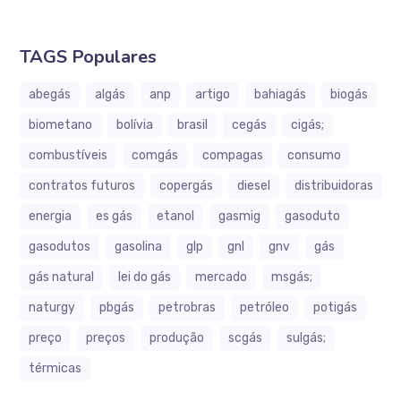
TAGS Populares
abegás
algás
anp
artigo
bahiagás
biogás
biometano
bolívia
brasil
cegás
cigás;
combustíveis
comgás
compagas
consumo
contratos futuros
copergás
diesel
distribuidoras
energia
es gás
etanol
gasmig
gasoduto
gasodutos
gasolina
glp
gnl
gnv
gás
gás natural
lei do gás
mercado
msgás;
naturgy
pbgás
petrobras
petróleo
potigás
preço
preços
produção
scgás
sulgás;
térmicas