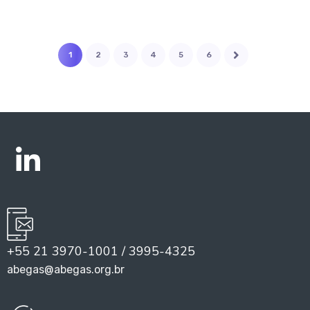
1
2
3
4
5
6
+55 21 3970-1001 / 3995-4325
abegas@abegas.org.br