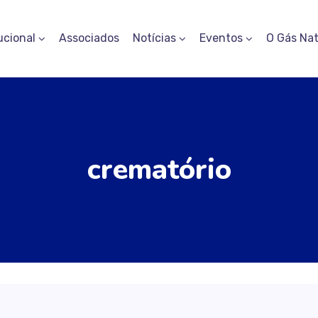
ucional
Associados
Notícias
Eventos
O Gás Nat
crematório