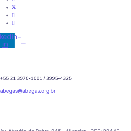
kedin-
in
+55 21 3970-1001 / 3995-4325
abegas@abegas.org.br