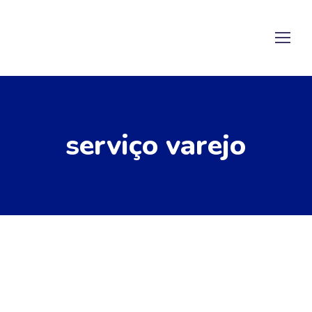
serviço varejo
07/01/2022
by
ABEGAS Redacao
Notícias
Bahiagás lança Programa
Empresas Prestadoras de