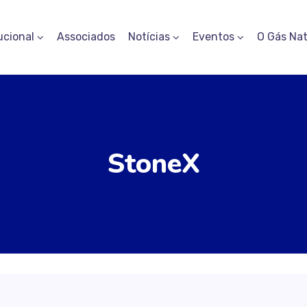
ucional
Associados
Notícias
Eventos
O Gás Nat
StoneX