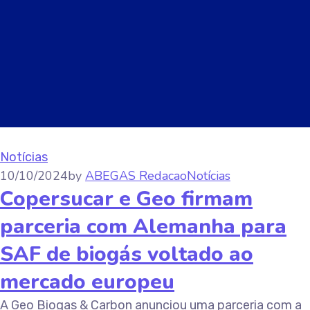
Notícias
10/10/2024
by
ABEGAS Redacao
Notícias
Copersucar e Geo firmam
parceria com Alemanha para
SAF de biogás voltado ao
mercado europeu
A Geo Biogas & Carbon anunciou uma parceria com a