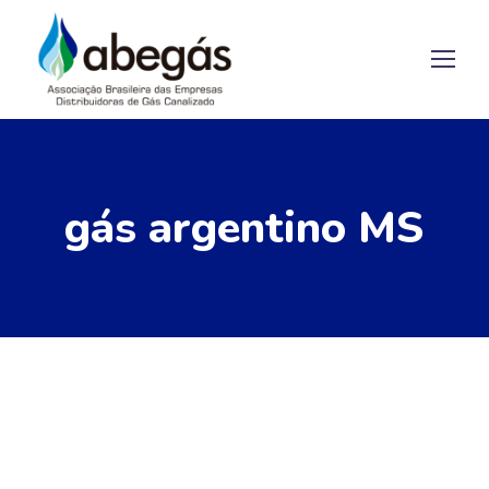
gás argentino MS
16/06/2023
by
ABEGAS Redacao
Notícias
Eduardo Leite quer evitar fuga
de gás argentino para o MS e