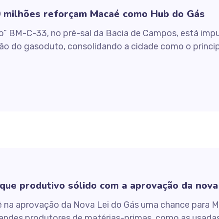
0 milhões reforçam Macaé como Hub do Gás
” BM-C-33, no pré-sal da Bacia de Campos, está imp
o do gasoduto, consolidando a cidade como o principa
rque produtivo sólido com a aprovação da nova
ê na aprovação da Nova Lei do Gás uma chance para Ma
randes produtores de matérias-primas, como as usadas 