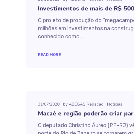
Investimentos de mais de R$ 50
O projeto de produção do “megacampo
milhões em investimentos na construçã
conhecido como...
READ MORE
31/07/2020
by
ABEGAS Redacao
Notícias
Macaé e região poderão criar pa
O deputado Christino Áureo (PP-RJ) v
norte do Rio de Janeiro se tornarem g