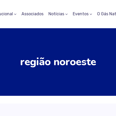
ucional
Associados
Notícias
Eventos
O Gás Nat
região noroeste