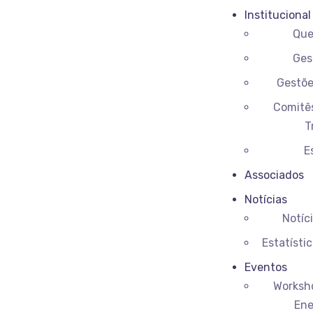
Institucional
Qu
Ges
Gestõe
Comitês
T
E
Associados
Notícias
Notíc
Estatíst
Eventos
Worksho
Ene