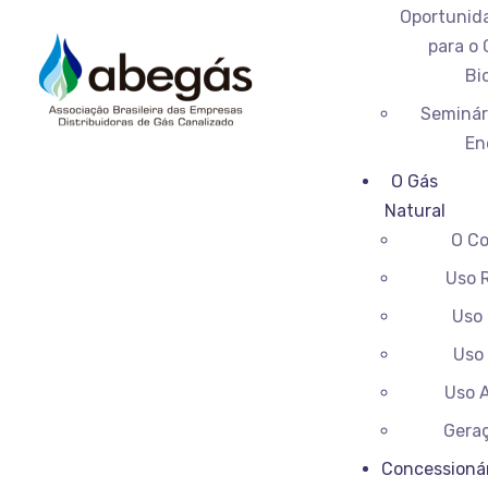
Oportunid
para o 
Bi
Seminár
En
O Gás
Natural
O Co
Uso 
Uso 
Uso 
Uso 
Geraç
Concessioná