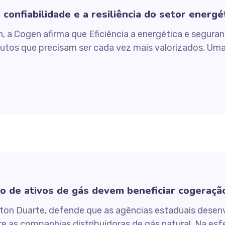
confiabilidade e a resiliência do setor energé
an, a Cogen afirma que Eficiência a energética e segura
utos que precisam ser cada vez mais valorizados. Uma
o de ativos de gás devem beneficiar cogeraçã
wton Duarte, defende que as agências estaduais dese
e as companhias distribuidoras de gás natural. Na esf