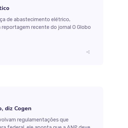
tico
nça de abastecimento elétrico,
 reportagem recente do jornal O Globo
o, diz Cogen
nvolvam regulamentações que
era federal, ele aponta que a ANP deve