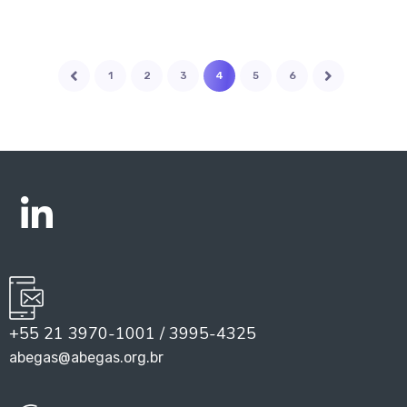
1
2
3
4
5
6
+55 21 3970-1001 / 3995-4325
abegas@abegas.org.br