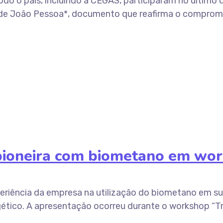
todo o país, incluindo a CEGÁS, participaram no último
 de João Pessoa*, documento que reafirma o compromis
ioneira com biometano em work
periência da empresa na utilização do biometano em s
tico. A apresentação ocorreu durante o workshop “Tra