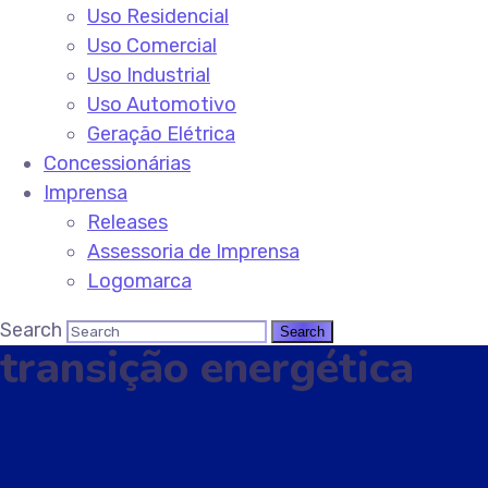
Uso Residencial
Uso Comercial
Uso Industrial
Uso Automotivo
Geração Elétrica
Concessionárias
Imprensa
Releases
Assessoria de Imprensa
Logomarca
Search
transição energética