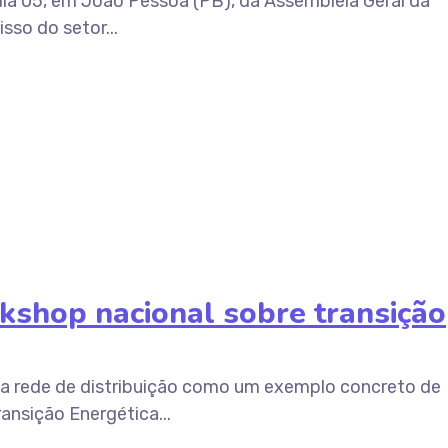
 dia 05, em João Pessoa (PB), da Assembleia Geral da
so do setor...
shop nacional sobre transição
ua rede de distribuição como um exemplo concreto de
nsição Energética...