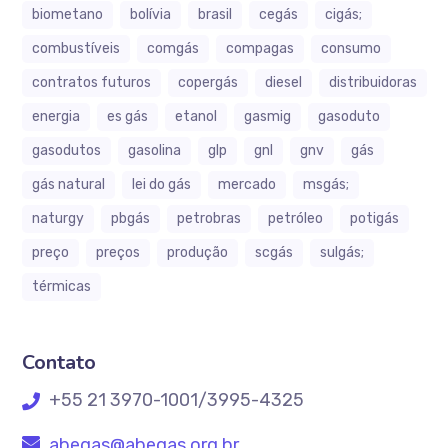
biometano
bolívia
brasil
cegás
cigás;
combustíveis
comgás
compagas
consumo
contratos futuros
copergás
diesel
distribuidoras
energia
es gás
etanol
gasmig
gasoduto
gasodutos
gasolina
glp
gnl
gnv
gás
gás natural
lei do gás
mercado
msgás;
naturgy
pbgás
petrobras
petróleo
potigás
preço
preços
produção
scgás
sulgás;
térmicas
Contato
+55 21 3970-1001/3995-4325
abegas@abegas.org.br