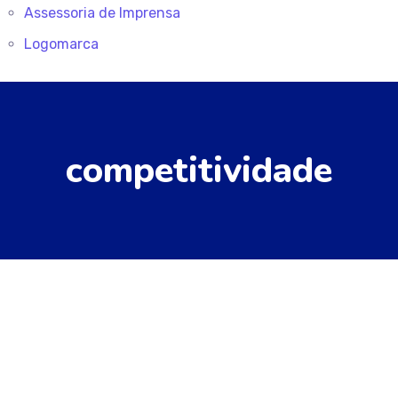
Assessoria de Imprensa
Logomarca
competitividade
30/04/2026
by
ABEGAS Comunicacao
Destaque
Notícias
Abegás expressa preocupação
com reajustes do preço da