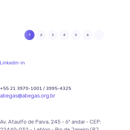
1
2
3
4
5
6
Linkedin-in
+55 21 3970-1001 / 3995-4325
abegas@abegas.org.br
Av. Ataulfo de Paiva, 245 - 6º andar - CEP:
22440-032 – Leblon - Rio de Janeiro/RJ