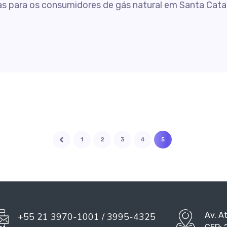
as para os consumidores de gás natural em Santa Cata
1
2
3
4
5
Av. A
+55 21 3970-1001 / 3995-4325