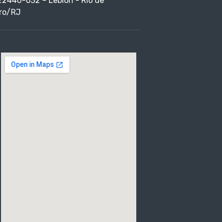
22440-032 – Leblon - Rio de
ro/RJ