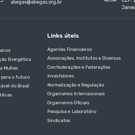
CEP: 
abegas@abegas.org.br
Janei
Links úteis
Agentes Financeiros
 anos
Associações, Institutos e Diversos
ção Energética
Confederações e Federações
da Mulher
Investidores
 para o futuro
Normalização e Regulação
ável do Brasil
Organismos Internacionais
áticas
Organismos Oficiais
Pesquisa e Laboratório
Sindicatos