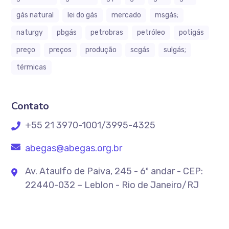
gás natural
lei do gás
mercado
msgás;
naturgy
pbgás
petrobras
petróleo
potigás
preço
preços
produção
scgás
sulgás;
térmicas
Contato
+55 21 3970-1001/3995-4325
abegas@abegas.org.br
Av. Ataulfo de Paiva, 245 - 6º andar - CEP:
22440-032 – Leblon - Rio de Janeiro/RJ