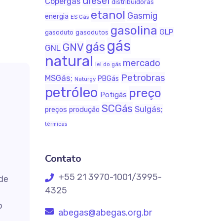
diesel
Copergás
distribuidoras
etanol
Gasmig
energia
ES Gás
gasolina
GLP
gasodutos
gasoduto
gás
gás
GNV
GNL
natural
mercado
lei do gás
Petrobras
MSGás;
PBGás
Naturgy
petróleo
preço
Potigás
SCGás
Sulgás;
produção
preços
térmicas
Contato
+55 21 3970-1001/3995-
de
4325
o
abegas@abegas.org.br