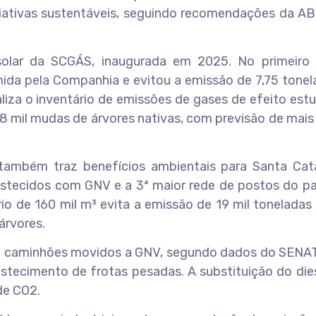
iciativas sustentáveis, seguindo recomendações da A
solar da SCGÁS, inaugurada em 2025. No primeiro
ida pela Companhia e evitou a emissão de 7,75 tonel
liza o inventário de emissões de gases de efeito est
18 mil mudas de árvores nativas, com previsão de mai
ambém traz benefícios ambientais para Santa Cata
astecidos com GNV e a 3ª maior rede de postos do pa
o de 160 mil m³ evita a emissão de 19 mil toneladas
árvores.
 65 caminhões movidos a GNV, segundo dados do SENA
tecimento de frotas pesadas. A substituição do dies
de CO2.