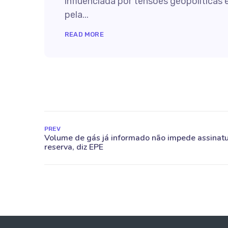
influenciada por tensões geopolíticas 
pela...
READ MORE
PREV