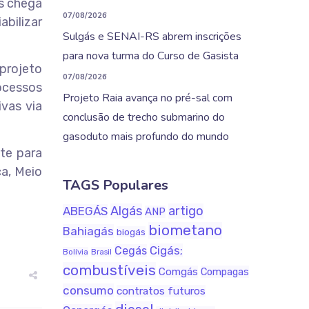
es chega
07/08/2026
abilizar
Sulgás e SENAI-RS abrem inscrições
para nova turma do Curso de Gasista
projeto
07/08/2026
ocessos
Projeto Raia avança no pré-sal com
vas via
conclusão de trecho submarino do
gasoduto mais profundo do mundo
nte para
ça, Meio
TAGS Populares
Algás
artigo
ABEGÁS
ANP
biometano
Bahiagás
biogás
Cigás;
Cegás
Bolívia
Brasil
combustíveis
Comgás
Compagas
consumo
contratos futuros