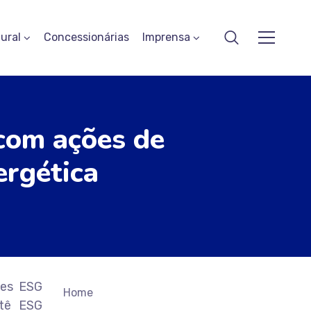
ural
Concessionárias
Imprensa
com ações de
ergética
zes ESG
Home
itê ESG