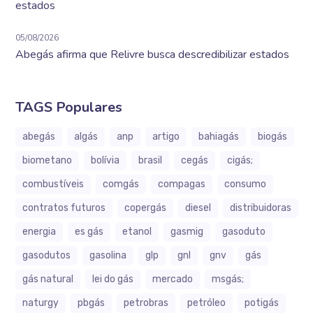
estados
05/08/2026
Abegás afirma que Relivre busca descredibilizar estados
TAGS Populares
abegás
algás
anp
artigo
bahiagás
biogás
biometano
bolívia
brasil
cegás
cigás;
combustíveis
comgás
compagas
consumo
contratos futuros
copergás
diesel
distribuidoras
energia
es gás
etanol
gasmig
gasoduto
gasodutos
gasolina
glp
gnl
gnv
gás
gás natural
lei do gás
mercado
msgás;
naturgy
pbgás
petrobras
petróleo
potigás