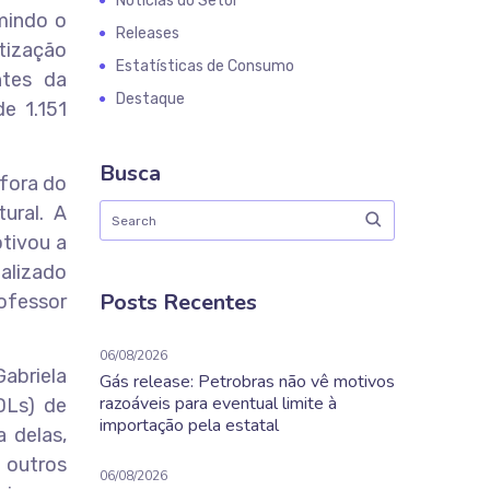
Notícias do Setor
umindo o
Releases
tização
Estatísticas de Consumo
ntes da
Destaque
e 1.151
Busca
fora do
ural. A
tivou a
ealizado
Posts Recentes
ofessor
06/08/2026
abriela
Gás release: Petrobras não vê motivos
razoáveis para eventual limite à
DLs) de
importação pela estatal
 delas,
 outros
06/08/2026