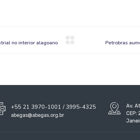
Av. A
+55 21 3970-1001 / 3995-4325
CEP: 
abegas@abegas.org.br
Janei