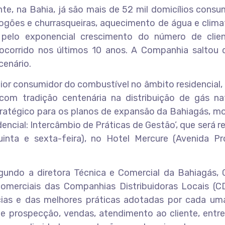
te, na Bahia, já são mais de 52 mil domicílios cons
ogões e churrasqueiras, aquecimento de água e clima
 pelo exponencial crescimento do número de clie
corrido nos últimos 10 anos. A Companhia saltou d
cenário.
r consumidor do combustível no âmbito residencial, 
com tradição centenária na distribuição de gás nat
ratégico para os planos de expansão da Bahiagás, mo
ncial: Intercâmbio de Práticas de Gestão’, que será r
uinta e sexta-feira), no Hotel Mercure (Avenida Pr
gundo a diretora Técnica e Comercial da Bahiagás, G
omerciais das Companhias Distribuidoras Locais (C
cias e das melhores práticas adotadas por cada uma
 prospecção, vendas, atendimento ao cliente, entre