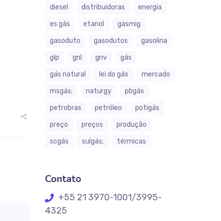
diesel
distribuidoras
energia
es gás
etanol
gasmig
gasoduto
gasodutos
gasolina
glp
gnl
gnv
gás
gás natural
lei do gás
mercado
msgás;
naturgy
pbgás
petrobras
petróleo
potigás
preço
preços
produção
scgás
sulgás;
térmicas
Contato
+55 21 3970-1001/3995-
4325