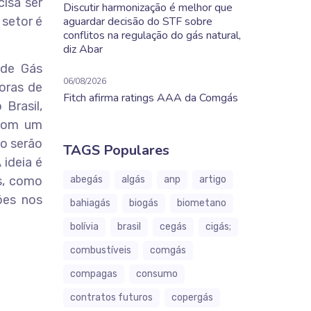
cisa ser
Discutir harmonização é melhor que
 setor é
aguardar decisão do STF sobre
conflitos na regulação do gás natural,
diz Abar
 de Gás
06/08/2026
doras de
Fitch afirma ratings AAA da Comgás
Brasil,
 com um
ho serão
TAGS Populares
 ideia é
s, como
abegás
algás
anp
artigo
ões nos
bahiagás
biogás
biometano
bolívia
brasil
cegás
cigás;
combustíveis
comgás
compagas
consumo
contratos futuros
copergás