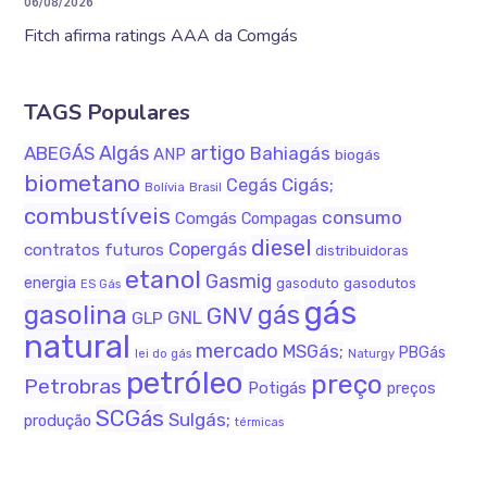
06/08/2026
Fitch afirma ratings AAA da Comgás
TAGS Populares
Algás
artigo
ABEGÁS
Bahiagás
ANP
biogás
biometano
Cigás;
Cegás
Bolívia
Brasil
combustíveis
consumo
Comgás
Compagas
diesel
Copergás
contratos futuros
distribuidoras
etanol
Gasmig
energia
gasodutos
gasoduto
ES Gás
gás
gasolina
gás
GNV
GNL
GLP
natural
mercado
MSGás;
PBGás
lei do gás
Naturgy
petróleo
preço
Petrobras
Potigás
preços
SCGás
Sulgás;
produção
térmicas