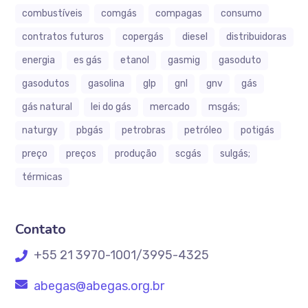
combustíveis
comgás
compagas
consumo
contratos futuros
copergás
diesel
distribuidoras
energia
es gás
etanol
gasmig
gasoduto
gasodutos
gasolina
glp
gnl
gnv
gás
gás natural
lei do gás
mercado
msgás;
naturgy
pbgás
petrobras
petróleo
potigás
preço
preços
produção
scgás
sulgás;
térmicas
Contato
+55 21 3970-1001/3995-4325
abegas@abegas.org.br