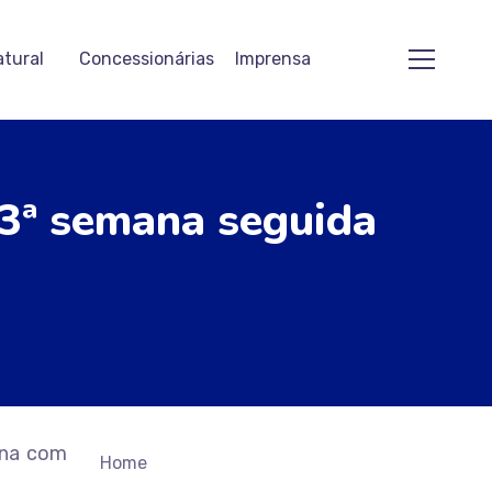
atural
Concessionárias
Imprensa
 3ª semana seguida
ana com
Home