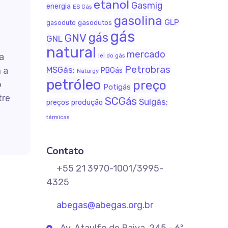
etanol
Gasmig
energia
ES Gás
gasolina
GLP
gasodutos
gasoduto
gás
gás
GNV
GNL
natural
mercado
a
lei do gás
Petrobras
 a
MSGás;
PBGás
Naturgy
petróleo
preço
o
Potigás
tre
SCGás
Sulgás;
produção
preços
térmicas
Contato
+55 21 3970-1001/3995-
4325
abegas@abegas.org.br