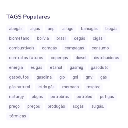
TAGS Populares
abegás
algás
anp
artigo
bahiagás
biogás
biometano
bolívia
brasil
cegás
cigás;
combustíveis
comgás
compagas
consumo
contratos futuros
copergás
diesel
distribuidoras
energia
es gás
etanol
gasmig
gasoduto
gasodutos
gasolina
glp
gnl
gnv
gás
gás natural
lei do gás
mercado
msgás;
naturgy
pbgás
petrobras
petróleo
potigás
preço
preços
produção
scgás
sulgás;
térmicas