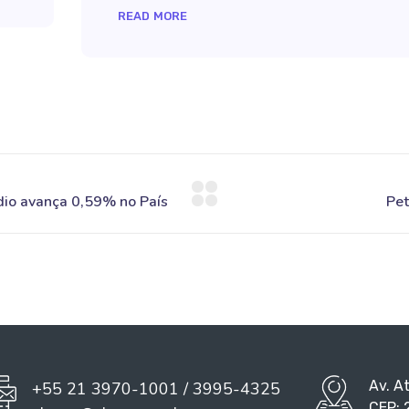
READ MORE
Av. A
+55 21 3970-1001 / 3995-4325
CEP: 