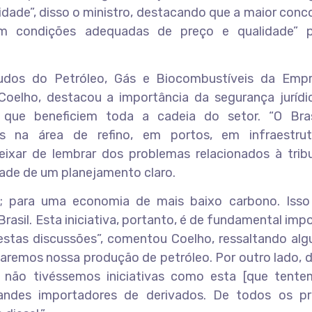
ilidade”, disso o ministro, destacando que a maior conc
“em condições adequadas de preço e qualidade” 
tudos do Petróleo, Gás e Biocombustíveis da Emp
Coelho, destacou a importância da segurança jurídi
os que beneficiem toda a cadeia do setor. “O Bra
os na área de refino, em portos, em infraestru
ixar de lembrar dos problemas relacionados à tribu
ade de um planejamento claro.
a; para uma economia de mais baixo carbono. Iss
asil. Esta iniciativa, portanto, é de fundamental imp
stas discussões”, comentou Coelho, ressaltando alg
icaremos nossa produção de petróleo. Por outro lado, 
 não tivéssemos iniciativas como esta [que tentem
andes importadores de derivados. De todos os pri