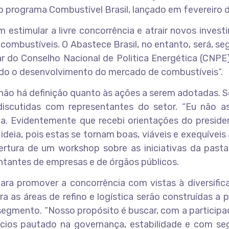
i o programa Combustível Brasil, lançado em fevereiro 
 estimular a livre concorrência e atrair novos inves
combustíveis. O Abastece Brasil, no entanto, será, s
lar do Conselho Nacional de Politica Energética (CNPE
ando o desenvolvimento do mercado de combustíveis”.
e não há definição quanto às ações a serem adotadas.
iscutidas com representantes do setor. “Eu não a
a. Evidentemente que recebi orientações do presiden
eia, pois estas se tornam boas, viáveis e exequíveis
bertura de um workshop sobre as iniciativas da past
entantes de empresas e de órgãos públicos.
ara promover a concorrência com vistas à diversific
 as áreas de refino e logística serão construídas a p
segmento. “Nosso propósito é buscar, com a particip
cios pautado na governança, estabilidade e com se