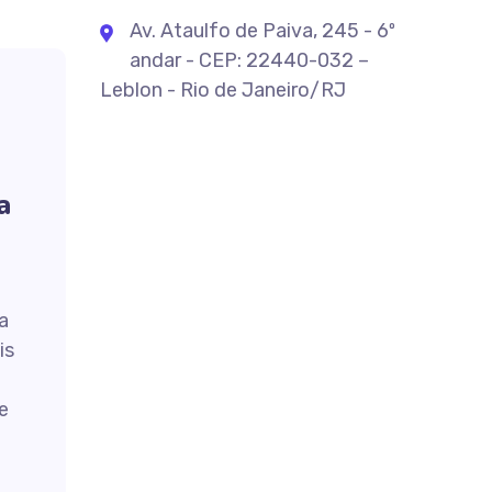
Av. Ataulfo de Paiva, 245 - 6º
andar - CEP: 22440-032 –
Leblon - Rio de Janeiro/RJ
a
a
is
e