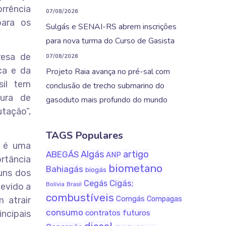
orrência
07/08/2026
para os
Sulgás e SENAI-RS abrem inscrições
para nova turma do Curso de Gasista
resa de
07/08/2026
ca e da
Projeto Raia avança no pré-sal com
sil tem
conclusão de trecho submarino do
tura de
gasoduto mais profundo do mundo
tação”,
TAGS Populares
o é uma
Algás
artigo
ABEGÁS
ANP
ortância
biometano
Bahiagás
biogás
uns dos
Cigás;
Cegás
Bolívia
Brasil
devido a
combustíveis
Comgás
Compagas
 atrair
consumo
ncipais
contratos futuros