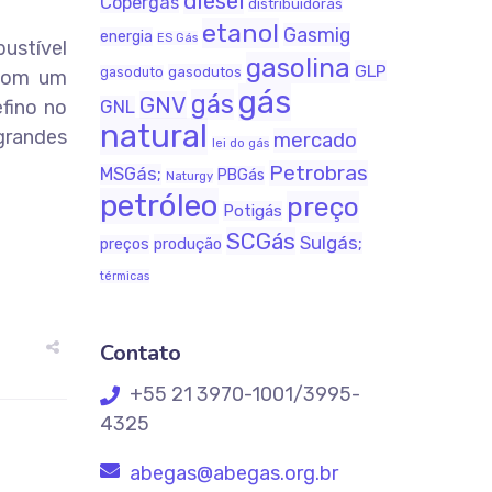
diesel
Copergás
distribuidoras
etanol
Gasmig
energia
ES Gás
bustível
gasolina
GLP
gasodutos
gasoduto
 com um
gás
gás
GNV
efino no
GNL
natural
 grandes
mercado
lei do gás
Petrobras
MSGás;
PBGás
Naturgy
petróleo
preço
Potigás
SCGás
Sulgás;
produção
preços
térmicas
Contato
+55 21 3970-1001/3995-
4325
abegas@abegas.org.br