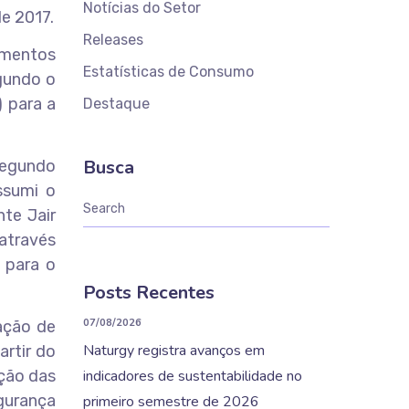
Notícias do Setor
de 2017.
Releases
timentos
Estatísticas de Consumo
egundo o
) para a
Destaque
Busca
 Segundo
ssumi o
te Jair
 através
a para o
Posts Recentes
07/08/2026
ação de
Naturgy registra avanços em
artir do
ação das
indicadores de sustentabilidade no
gurança
primeiro semestre de 2026