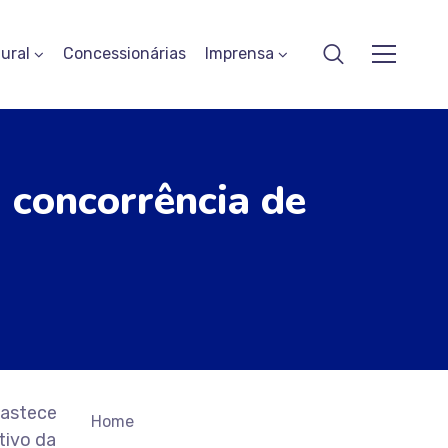
ural
Concessionárias
Imprensa
 concorrência de
bastece
Home
tivo da