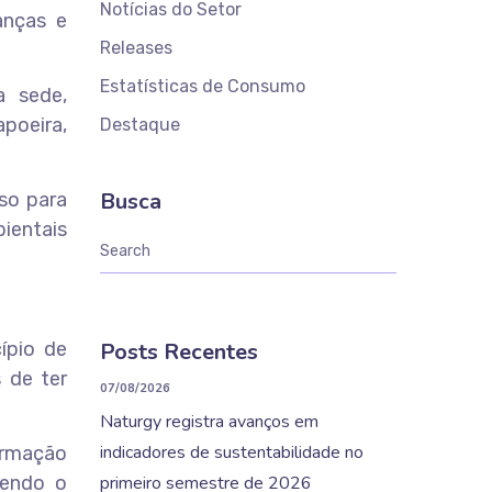
Notícias do Setor
anças e
Releases
Estatísticas de Consumo
a sede,
apoeira,
Destaque
Busca
so para
bientais
ípio de
Posts Recentes
 de ter
07/08/2026
Naturgy registra avanços em
indicadores de sustentabilidade no
ormação
cendo o
primeiro semestre de 2026