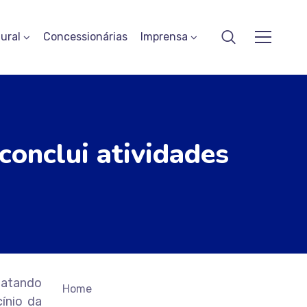
ural
Concessionárias
Imprensa
conclui atividades
gatando
Home
ínio da