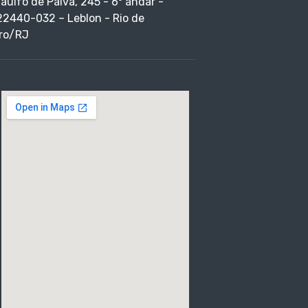
taulfo de Paiva, 245 - 6º andar -
22440-032 – Leblon - Rio de
ro/RJ