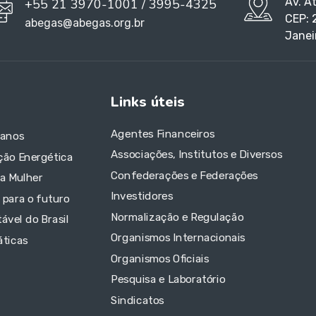
Av. A
+55 21 3970-1001 / 3995-4325
CEP: 
abegas@abegas.org.br
Janei
Links úteis
Agentes Financeiros
 anos
Associações, Institutos e Diversos
ção Energética
Confederações e Federações
da Mulher
Investidores
 para o futuro
Normalização e Regulação
ável do Brasil
Organismos Internacionais
áticas
Organismos Oficiais
Pesquisa e Laboratório
Sindicatos