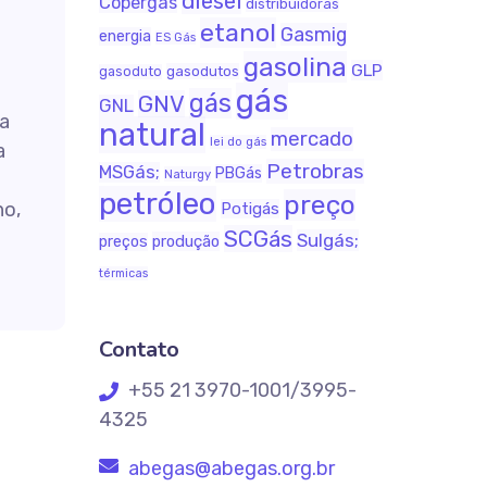
diesel
Copergás
distribuidoras
etanol
Gasmig
energia
ES Gás
gasolina
GLP
gasodutos
gasoduto
gás
gás
GNV
GNL
a
natural
mercado
lei do gás
a
Petrobras
MSGás;
PBGás
Naturgy
petróleo
preço
ho,
Potigás
SCGás
Sulgás;
produção
preços
térmicas
Contato
+55 21 3970-1001/3995-
4325
abegas@abegas.org.br