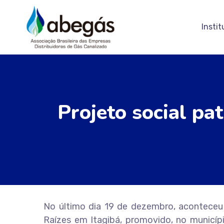
Instit
Projeto social pa
No último dia 19 de dezembro, aconteceu
Raízes em Itagibá, promovido, no municípi