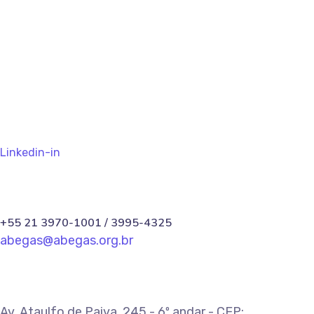
PREV
NEXT
Linkedin-in
+55 21 3970-1001 / 3995-4325
abegas@abegas.org.br
Av. Ataulfo de Paiva, 245 - 6º andar - CEP: