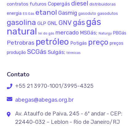
diesel
Copergás
contratos futuros
distribuidoras
etanol
Gasmig
energia
gasodutos
gasoduto
ES Gás
gás
gasolina
gás
GNV
GNL
GLP
natural
mercado
MSGás;
PBGás
Naturgy
lei do gás
petróleo
preço
Petrobras
Potigás
preços
SCGás
Sulgás;
produção
térmicas
Contato
+55 21 3970-1001/3995-4325
abegas@abegas.org.br
Av. Ataulfo de Paiva, 245 - 6º andar - CEP:
22440-032 – Leblon - Rio de Janeiro/RJ