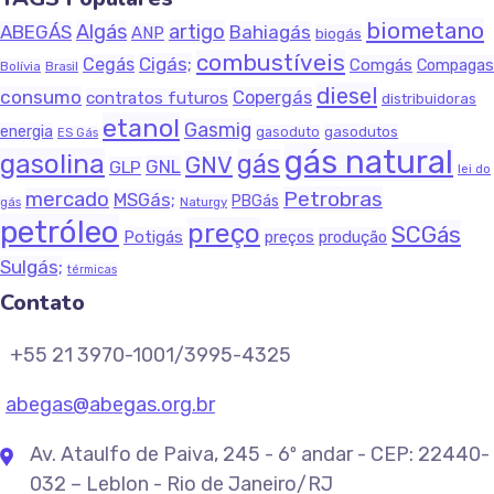
biometano
Algás
artigo
ABEGÁS
Bahiagás
ANP
biogás
combustíveis
Cigás;
Cegás
Comgás
Compagas
Bolívia
Brasil
diesel
consumo
Copergás
contratos futuros
distribuidoras
etanol
Gasmig
energia
gasodutos
gasoduto
ES Gás
gás natural
gasolina
gás
GNV
GNL
GLP
lei do
Petrobras
mercado
MSGás;
PBGás
Naturgy
gás
petróleo
preço
SCGás
Potigás
produção
preços
Sulgás;
térmicas
Contato
+55 21 3970-1001/3995-4325
abegas@abegas.org.br
Av. Ataulfo de Paiva, 245 - 6º andar - CEP: 22440-
032 – Leblon - Rio de Janeiro/RJ