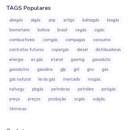
TAGS Populares
abegás
algás
anp
artigo
bahiagás
biogás
biometano
bolívia
brasil
cegás
cigás;
combustíveis
comgás
compagas
consumo
contratos futuros
copergás
diesel
distribuidoras
energia
es gás
etanol
gasmig
gasoduto
gasodutos
gasolina
glp
gnl
gnv
gás
gás natural
lei do gás
mercado
msgás;
naturgy
pbgás
petrobras
petróleo
potigás
preço
preços
produção
scgás
sulgás;
térmicas